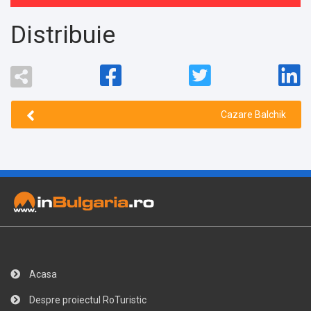
Distribuie
Cazare Balchik
Acasa
Despre proiectul RoTuristic