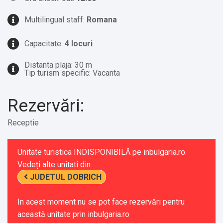
Multilingual staff:
Romana
Capacitate:
4 locuri
Distanta plaja: 30 m
Tip turism specific: Vacanta
Rezervări:
Receptie
Unitate turistica INDISPONIBILĂ pe inbulgaria.ro.
Vedeți alte unitati din
JUDETUL DOBRICH
In acest moment nu se pot face rezervări pentru
această unitate prin inbulgaria.ro